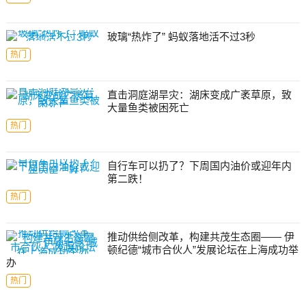
玻璃“热炸了” 蚂蚁落地活不过3秒
热门
直击洞庭湖旱灾：湖床变成广袤草原，致
大量鱼类被困死亡
热门
自行车可以扔了？下周国内油价或迎年内
第二跌！
热门
推动供给侧改革，构建共茂生态圈—— 伊
顿纪德“城市合伙人”发展论坛在上海成功举
办
热门