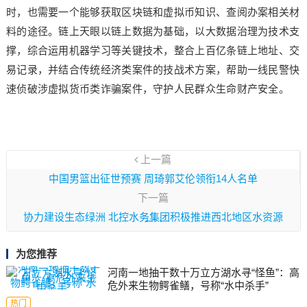
时，也需要一个能够获取区块链和虚拟币知识、查阅办案相关材
料的途径。链上天眼以链上数据为基础，以大数据治理为技术支
撑，综合运用机器学习等关键技术，整合上百亿条链上地址、交
易记录，并结合传统经济类案件的技战术方案，帮助一线民警快
速侦破涉虚拟货币类诈骗案件，守护人民群众生命财产安全。
上一篇
中国男篮出征世预赛 周琦郭艾伦领衔14人名单
下一篇
协力建设生态绿洲 北控水务集团积极推进西北地区水资源
保护
为您推荐
河南一地抽干数十万立方湖水寻“怪鱼”：高
危外来生物鳄雀鳝，号称“水中杀手”
热门