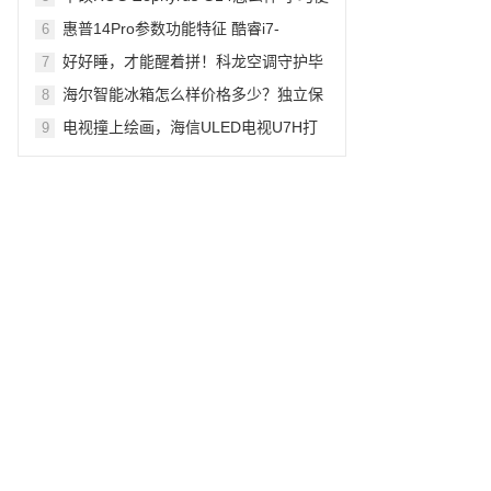
捷电池出色长续航
惠普14Pro参数功能特征 酷睿i7-
6
12700H处理器，超薄电脑
好好睡，才能醒着拼！科龙空调守护毕
7
业生16分贝的梦想
海尔智能冰箱怎么样价格多少？独立保
8
鲜双变温智能语音
电视撞上绘画，海信ULED电视U7H打
9
造跨界美学盛宴