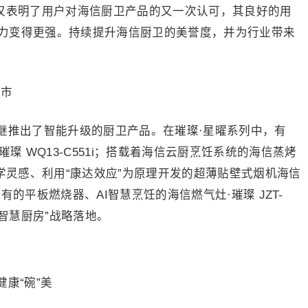
不仅表明了用户对海信厨卫产品的又一次认可，其良好的用
力变得更强。持续提升海信厨卫的美誉度，并为行业带来
上市
继推出了智能升级的厨卫产品。在璀璨·星曜系列中，有
璨 WQ13-C551i；搭载着海信云厨烹饪系统的海信蒸烤
技物理学灵感、利用“康达效应”为原理开发的超薄贴壁式烟机海信
行业独有的平板燃烧器、AI智慧烹饪的海信燃气灶·璀璨 JZT-
“智慧厨房”战略落地。
康“碗”美