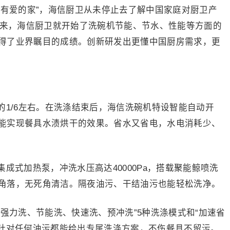
，有爱的家”，海信厨卫从未停止去了解中国家庭对厨卫产
以来，海信厨卫就开始了洗碗机节能、节水、性能等方面的
得了业界瞩目的成绩。创新研发出更懂中国厨房需求，更
的1/6左右。在洗涤结束后，海信洗碗机特设智能自动开
能实现餐具水渍烘干的效果。省水又省电，水电消耗少、
成式加热泵，冲洗水压高达40000Pa，搭载聚能鲸喷洗
角落，无死角清洁。隔夜油污、干结油污也能轻松洗净。
强力洗、节能洗、快速洗、预冲洗”5种洗涤模式和“加速省
，针对任何油污都能给出专属洗涤方案，不伤餐具不留污。