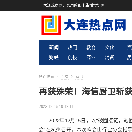
大连热点网，实用的都市生活常识网
新闻
热门
教育
文化
汽
财经
创投
商业
消费
房
您的位置
首页
家电
再获殊荣！海信厨卫斩
2022-12-16 10:42:11
2022年12月15日，以“破圈接链，
会”在杭州召开。本次峰会由行业协会指