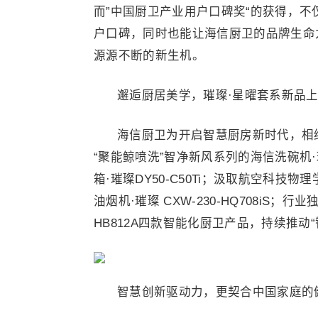
而”中国厨卫产业用户口碑奖“的获得，
户口碑，同时也能让海信厨卫的品牌生命
源源不断的新生机。
邂逅厨居美学，璀璨·星曜套系新品
海信厨卫为开启智慧厨房新时代，相
“聚能鲸喷洗”智净新风系列的海信洗碗机·璀
箱·璀璨DY50-C50Ti；汲取航空科
油烟机·璀璨 CXW-230-HQ708iS；
HB812A四款智能化厨卫产品，持续推动
智慧创新驱动力，更契合中国家庭的健