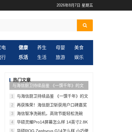
2026年8月7日 星期五
家电
健康
养生
母婴
美食
流行
乐活
生活
旅游
娱乐
热门文章
与海信厨卫持续品鉴 《一馔千年》的文
化和味蕾惊艳
与海信厨卫持续品鉴 《一馔千年》的文
1
化和味蕾惊艳
再获殊荣！海信厨卫斩获用户口碑嘉奖
2
海信智净洗碗机，高效节能轻松洗碗
3
华硕灵耀Pro14屏幕怎么样 14英寸2.8K
4
分辨率OLED屏超广色域
华硕ROG Zephyrus G14怎么样 小巧便
5