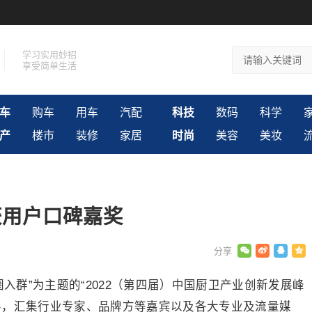
学习实用妙招
享受简单生活
车
购车
用车
汽配
科技
数码
科学
产
楼市
装修
家居
时尚
美容
美妆
获用户口碑嘉奖
融圈入群”为主题的“2022（第四届）中国厨卫产业创新发展峰
导，汇集行业专家、品牌方等嘉宾以及各大专业及流量媒