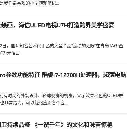
我们最喜欢的小型游戏笔记...
绘画，海信ULED电视U7H打造跨界美学盛宴
3日，国际知名艺术家丁乙的大型个展“流动的无限”在青岛TAG·西
为元语言...
Pro参数功能特征 酷睿i7-12700H处理器，超薄电脑
不但拥有时尚的外观设计、轻薄便携的机身，显示效果出色的OLED屏
也非常给力，可以轻松应对各个应...
厨卫持续品鉴 《一馔千年》的文化和味蕾惊艳