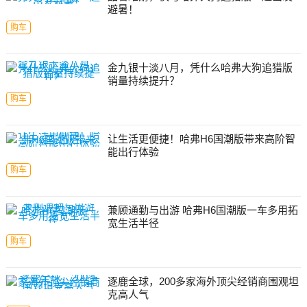
避暑！
购车
金九银十淡八月，凭什么哈弗大狗追猎版
销量持续提升？
购车
让生活更便捷！哈弗H6国潮版带来高阶智
能出行体验
购车
兼顾通勤与出游 哈弗H6国潮版一车多用拓
宽生活半径
购车
逐鹿全球，200多家海外顶尖经销商围观坦
克高人气