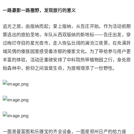
一路豪影一路撒野，发现旅行的意义
追光之旅，由版纳而起；爱上版纳，从告庄开始。作为活动前期
票选出的旅拍圣地，车队从西双版纳的新地标——告庄出发，穿
过绚烂夺目的星光夜市，走入恢弘壮阔的澜沧江夜景，在充满异
域风情的傣族园里感受着浓郁的傣家文化。为了带给参与用户更
丰富的体验，活动还重磅安排了中科院热带植物园之行，身处原
始森林中，俯仰之间皆是生命，为旅程增添了一份野性。
一面是曼富图和乐摄宝的齐全设备，一面是郑州日产的给力座