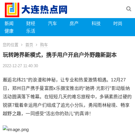
新闻
财经
汽车
房产
科技
时尚
健康
乐活
您的位置
首页
购车
玩转跨界新模式，携手用户开启户外野趣新副本
2022-12-27 11:40:30
邂逅北纬21°的浪漫和神秘，让专业和热爱激情相遇。12月27
日，郑州日产携手曼富图x乐摄宝推出的“驰骋·光影行”影动版纳
活动圆满落下帷幕。在短短几天的难忘旅程中，多辆素质过硬的
锐骐7载着幸运用户们组成了追光小分队，勇闯雨林秘境、畅享
越野之趣，一同感受“活出你的劲儿”的真谛！