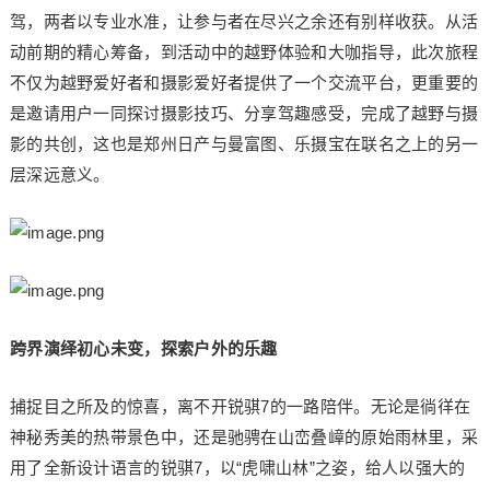
驾，两者以专业水准，让参与者在尽兴之余还有别样收获。从活
动前期的精心筹备，到活动中的越野体验和大咖指导，此次旅程
不仅为越野爱好者和摄影爱好者提供了一个交流平台，更重要的
是邀请用户一同探讨摄影技巧、分享驾趣感受，完成了越野与摄
影的共创，这也是郑州日产与曼富图、乐摄宝在联名之上的另一
层深远意义。
跨界演绎初心未变，探索户外的乐趣
捕捉目之所及的惊喜，离不开锐骐7的一路陪伴。无论是徜徉在
神秘秀美的热带景色中，还是驰骋在山峦叠嶂的原始雨林里，采
用了全新设计语言的锐骐7，以“虎啸山林”之姿，给人以强大的